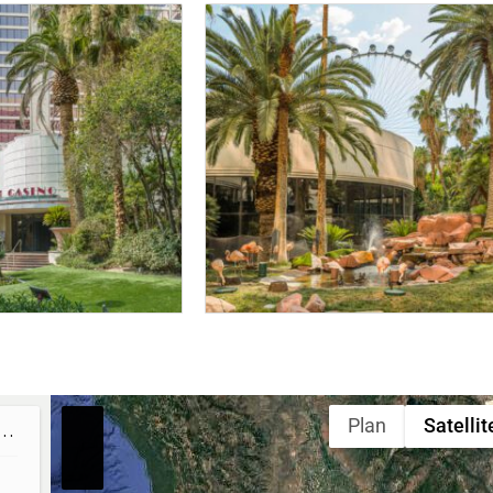
Plan
Satellit
o – Jour 21 – Road Trip Ouest Américain