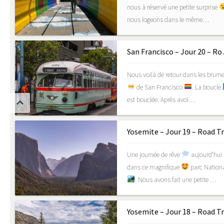
nous à réservé une petite surprise
nous logeons dans le même…
San Francisc
Nous voilà de retour dans les brum
de San Francisco
. La boucle
est bouclée. Après avoi…
Une journée de rêve
aujourd’hui
dans ce magnifique
parc Nation
. Nous avons fait une petite …