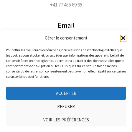
+41 77 455 69 65
Email
Gérer le consentement
jacco@jaccophoto.ch
Pour offrir les meilleures expériences, nous utilisons des technologies telles que
les cookies pour stocker et/ou accéder aux informations des appareils. Le fait de
Suivez-moi
consentir à ces technologies nous permettra de traiter des données telles que le
comportement de navigation ou les ID uniques sur ce site. Le fait de ne pas
consentir ou de retirer son consentement peut avoir un effet négatif sur certaines
caractéristiques et fonctions.
ACCEPTER
REFUSER
Copyright © 2026 Photographe Jacques Vacheron
VOIR LES PRÉFÉRENCES