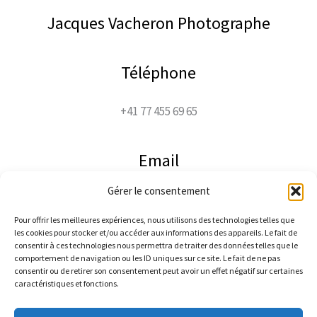
u
s
Jacques Vacheron Photographe
a
n
n
Téléphone
e
+41 77 455 69 65
Email
Gérer le consentement
jacco@jaccophoto.ch
Pour offrir les meilleures expériences, nous utilisons des technologies telles que
les cookies pour stocker et/ou accéder aux informations des appareils. Le fait de
Suivez-moi
consentir à ces technologies nous permettra de traiter des données telles que le
comportement de navigation ou les ID uniques sur ce site. Le fait de ne pas
consentir ou de retirer son consentement peut avoir un effet négatif sur certaines
caractéristiques et fonctions.