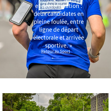
et détermination :
deux candidates en
pleine foulée, entre
ligne de départ
électorale et arrivée
sportive. »
Retour au Sport