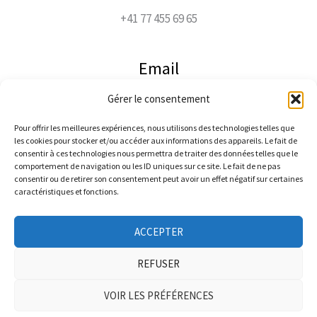
+41 77 455 69 65
Email
Gérer le consentement
jacco@jaccophoto.ch
Pour offrir les meilleures expériences, nous utilisons des technologies telles que
les cookies pour stocker et/ou accéder aux informations des appareils. Le fait de
Suivez-moi
consentir à ces technologies nous permettra de traiter des données telles que le
comportement de navigation ou les ID uniques sur ce site. Le fait de ne pas
consentir ou de retirer son consentement peut avoir un effet négatif sur certaines
caractéristiques et fonctions.
ACCEPTER
REFUSER
Copyright © 2026 Photographe Jacques Vacheron
VOIR LES PRÉFÉRENCES