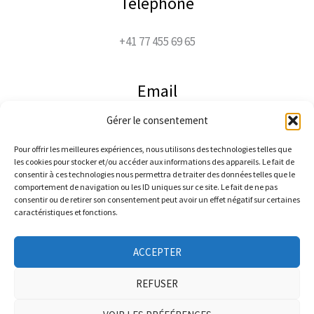
Téléphone
+41 77 455 69 65
Email
Gérer le consentement
jacco@jaccophoto.ch
Pour offrir les meilleures expériences, nous utilisons des technologies telles que
les cookies pour stocker et/ou accéder aux informations des appareils. Le fait de
Suivez-moi
consentir à ces technologies nous permettra de traiter des données telles que le
comportement de navigation ou les ID uniques sur ce site. Le fait de ne pas
consentir ou de retirer son consentement peut avoir un effet négatif sur certaines
caractéristiques et fonctions.
ACCEPTER
REFUSER
Copyright © 2026 Photographe Jacques Vacheron